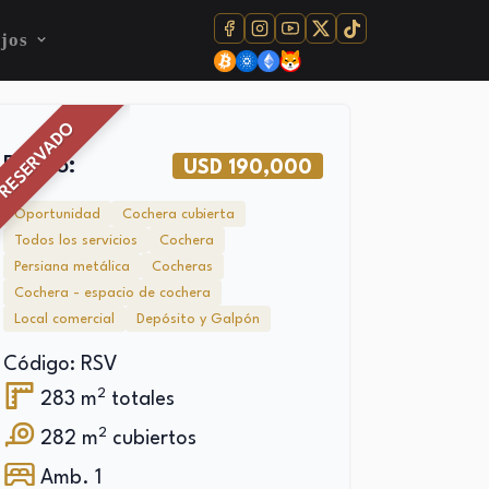
jos
RESERVADO
Precio:
USD 190,000
Oportunidad
Cochera cubierta
Todos los servicios
Cochera
Persiana metálica
Cocheras
Cochera - espacio de cochera
Local comercial
Depósito y Galpón
Código: RSV
2
283 m
totales
2
282 m
cubiertos
Amb. 1