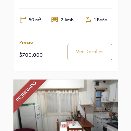
2
50 m
2 Amb.
1 Baño
Precio
Ver Detalles
$700,000
RESERVADO