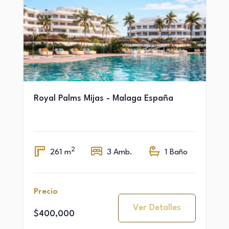
Royal Palms Mijas - Malaga España
2
261 m
3 Amb.
1 Baño
Precio
Ver Detalles
$400,000